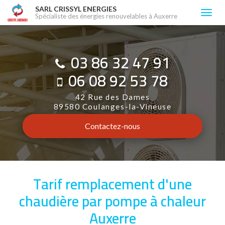
Aller
SARL CRISSYL ENERGIES
Togg
Spécialiste des énergies renouvelables à Auxerre
au
navi
contenu
principal
03 86 32 47 91
06 08 92 53 78
42 Rue des Dames
89580 Coulanges-la-Vineuse
Contactez-
nous
Tarif remplacement d'une
chaudière par pompe à chaleur
Auxerre