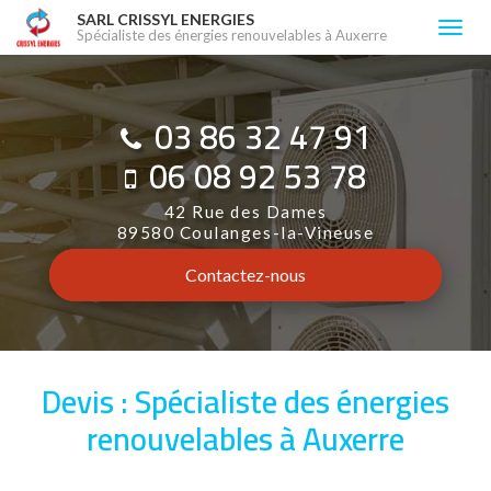
Aller
SARL CRISSYL ENERGIES
Togg
Spécialiste des énergies renouvelables à Auxerre
au
navi
contenu
principal
03 86 32 47 91
06 08 92 53 78
42 Rue des Dames
89580 Coulanges-la-Vineuse
Contactez-
nous
Devis : Spécialiste des énergies
renouvelables à Auxerre