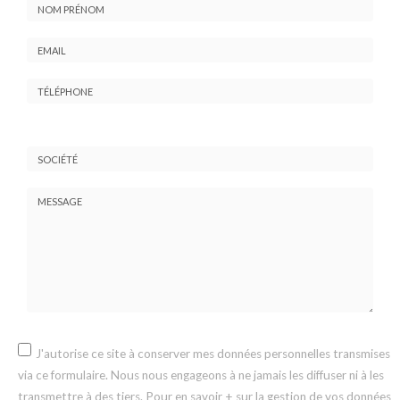
Nom
-
Prénom
Email
:
:
*
*
Tél.
:
*
Société
:
Message
:
J'autorise ce site à conserver mes données personnelles transmises
*
via ce formulaire. Nous nous engageons à ne jamais les diffuser ni à les
transmettre à des tiers. Pour en savoir + sur la gestion de vos données