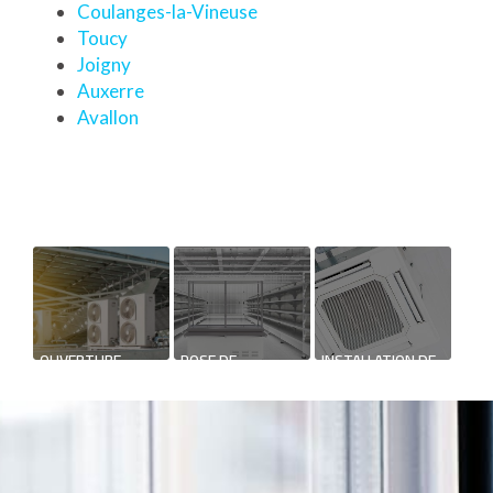
Coulanges-la-Vineuse
Toucy
Joigny
Auxerre
Avallon
OUVERTURE
POSE DE
INSTALLATION DE
NOUVEAU
CHAMBRE FROIDE
SYSTÈME DE
SUPPORT DE
CHAUFFAGE
COMMUNICATION
RÉVERSIBLE
WEB