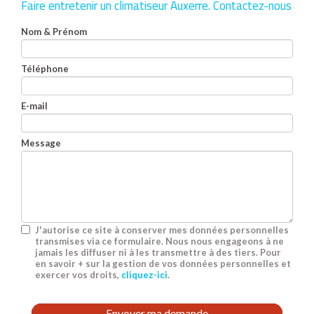
Faire entretenir un climatiseur Auxerre.
Contactez-nous
Nom & Prénom
Téléphone
E-mail
Message
J'autorise ce site à conserver mes données personnelles
transmises via ce formulaire. Nous nous engageons à ne
jamais les diffuser ni à les transmettre à des tiers. Pour
en savoir + sur la gestion de vos données personnelles et
exercer vos droits,
cliquez-ici
.
Acceptation
RGPD
Envoyer ma demande