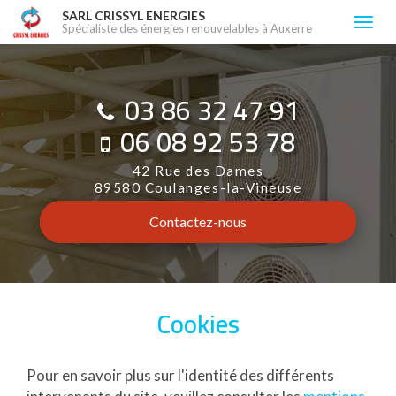
Aller
SARL CRISSYL ENERGIES
Togg
Spécialiste des énergies renouvelables à Auxerre
au
navi
contenu
principal
03 86 32 47 91
06 08 92 53 78
42 Rue des Dames
89580 Coulanges-la-Vineuse
Contactez-
nous
Cookies
Pour en savoir plus sur l'identité des différents