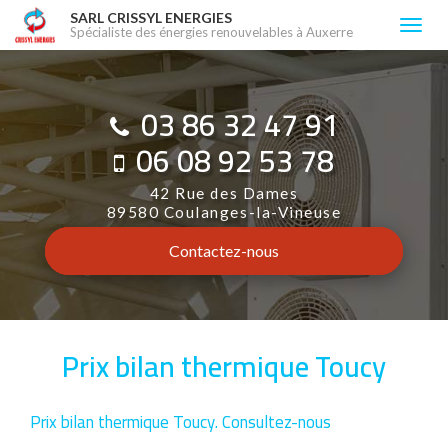
Aller
SARL CRISSYL ENERGIES
Togg
Spécialiste des énergies renouvelables à Auxerre
au
navi
contenu
principal
03 86 32 47 91
06 08 92 53 78
42 Rue des Dames
89580 Coulanges-la-Vineuse
Contactez-
nous
Prix bilan thermique Toucy
Prix bilan thermique Toucy.
Consultez-nous