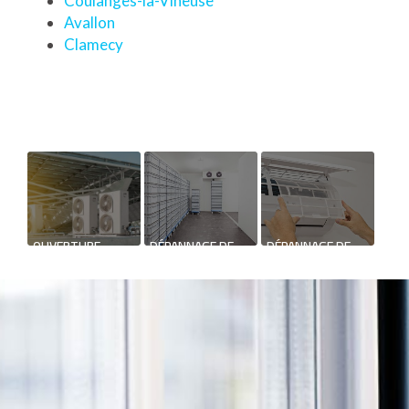
Coulanges-la-Vineuse
Avallon
Clamecy
OUVERTURE
DÉPANNAGE DE
DÉPANNAGE DE
NOUVEAU
SYSTÈME
CLIMATISATION
SUPPORT DE
FRIGORIFIQUE
COMMUNICATION
WEB