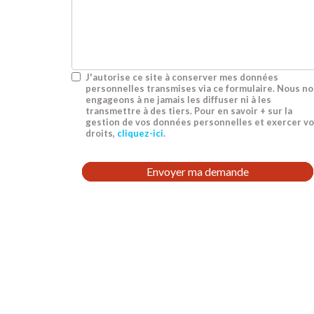
J'autorise ce site à conserver mes données
personnelles transmises via ce formulaire. Nous n
engageons à ne jamais les diffuser ni à les
transmettre à des tiers. Pour en savoir + sur la
gestion de vos données personnelles et exercer v
droits,
cliquez-ici
.
Acceptation
RGPD
Envoyer ma demande
*