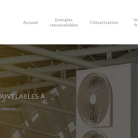
Energies
In
Accueil
Climatisation
renouvelables
f
OUVELABLES À