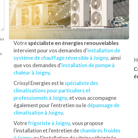
ous
Votre
spécialiste en énergies renouvelables
intervient pour vos demandes d'
installation de
os
J
système de chauffage réversible à Joigny
, ainsi
que vos demandes d'
installation de pompe à
C
chaleur à Joigny
.
é
Crissyl Energies est le
spécialiste des
climatisations pour particuliers et
professionnels à Joigny
, et vous accompagne
également pour l'entretien ou le
dépannage de
climatisation à Joigny
.
Votre
frigoriste à Joigny
, vous propose
l'installation et l'entretien de
chambres froides
à Joigny
ou l'installation de vitrine réfrigérée