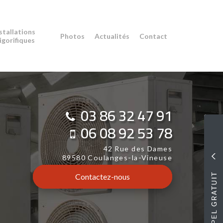
stallations
Photos
Actualités
Contact
rigorifiques
03 86 32 47 91
06 08 92 53 78
42 Rue des Dames
89580 Coulanges-la-Vineuse
Contactez-
nous