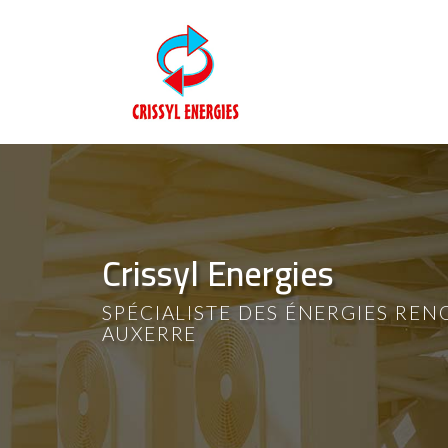
Aller
au
contenu
principal
Crissyl Energies
SPÉCIALISTE DES ÉNERGIES REN
AUXERRE