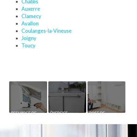
Chablis
Auxerre
Clamecy
Avallon
Coulanges-la-Vineuse
Joigny
Toucy
RECHARGE DE
ÉNERGIES
POSE DE
CLIMATISATION DE
RENOUVELABLES
CLIMATISATION
MAISON
RÉVERSIBLE