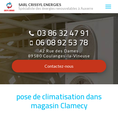
Aller
SARL CRISSYL ENERGIES
Togg
Spécialiste des énergies renouvelables à Auxerre
au
navi
contenu
principal
03 86 32 47 91
06 08 92 53 78
42 Rue des Dames
89580 Coulanges-la-Vineuse
Contactez-
nous
pose de climatisation dans
magasin Clamecy