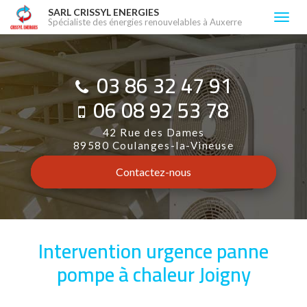
Aller
SARL CRISSYL ENERGIES
Togg
Spécialiste des énergies renouvelables à Auxerre
au
navi
contenu
principal
03 86 32 47 91
06 08 92 53 78
42 Rue des Dames
89580 Coulanges-la-Vineuse
Contactez-
nous
Intervention urgence panne
pompe à chaleur Joigny