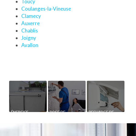
Toucy
Coulanges-la-Vineuse
Clamecy
Auxerre
Chablis
Joigny
Avallon
ÉNERGIES
POSE DE
RECHARGE DE
RENOUVELABLES
CLIMATISATION
CLIMATISATION DE
BASSE
MAISON
TEMPÉRATURE