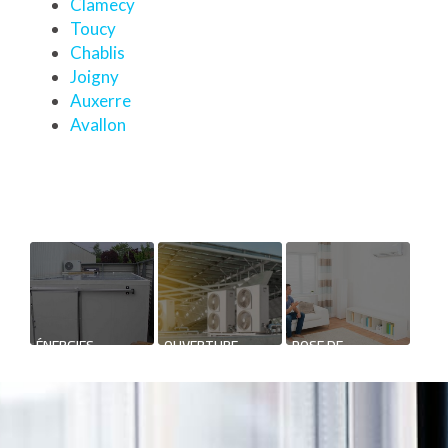
Clamecy
Toucy
Chablis
Joigny
Auxerre
Avallon
ÉNERGIES
OUVERTURE
POSE DE
RENOUVELABLES
NOUVEAU
CLIMATISATION
SUPPORT DE
RÉVERSIBLE
COMMUNICATION
WEB