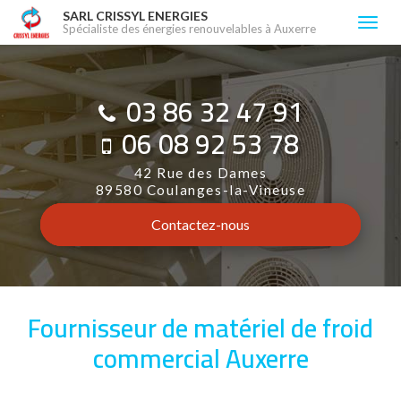
Aller
SARL CRISSYL ENERGIES
Togg
Spécialiste des énergies renouvelables à Auxerre
au
navi
contenu
principal
03 86 32 47 91
06 08 92 53 78
42 Rue des Dames
89580 Coulanges-la-Vineuse
Contactez-
nous
Fournisseur de matériel de froid
commercial Auxerre