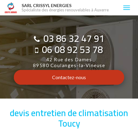
Aller
SARL CRISSYL ENERGIES
Togg
Spécialiste des énergies renouvelables à Auxerre
au
navi
contenu
principal
03 86 32 47 91
06 08 92 53 78
42 Rue des Dames
89580 Coulanges-la-Vineuse
Contactez-
nous
devis entretien de climatisation
Toucy