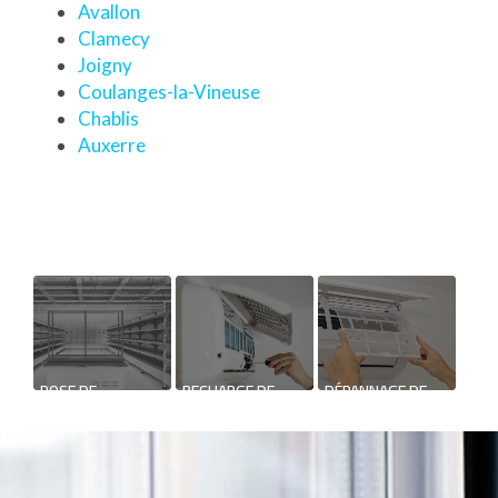
Avallon
Clamecy
Joigny
Coulanges-la-Vineuse
Chablis
Auxerre
POSE DE
RECHARGE DE
DÉPANNAGE DE
CHAMBRE FROIDE
CLIMATISATION DE
CLIMATISATION
MAISON