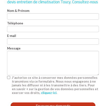
devis entretien de climatisation Toucy.
Consultez-nous
Nom & Prénom
Téléphone
E-mail
Message
J'autorise ce site à conserver mes données personnelles
transmises via ce formulaire. Nous nous engageons à ne
jamais les diffuser ni à les transmettre à des tiers. Pour
en savoir + sur la gestion de vos données personnelles et
exercer vos droits,
cliquez-ici
.
Acceptation
RGPD
Envoyer ma demande