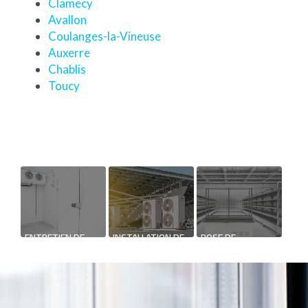
Clamecy
Avallon
Coulanges-la-Vineuse
Auxerre
Chablis
Toucy
ENTRETIEN DE
INSTALLATION DE
POSE DE
SYSTÈME
POMPE À
CHAMBRE FROIDE
FRIGORIFIQUE
CHALEUR