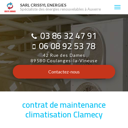
Aller
SARL CRISSYL ENERGIES
Togg
Spécialiste des énergies renouvelables à Auxerre
au
navi
contenu
principal
03 86 32 47 91
06 08 92 53 78
42 Rue des Dames
89580 Coulanges-la-Vineuse
Contactez-
nous
contrat de maintenance
climatisation Clamecy