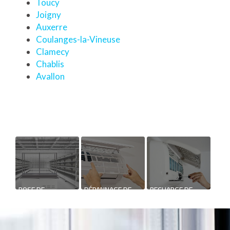
Toucy
Joigny
Auxerre
Coulanges-la-Vineuse
Clamecy
Chablis
Avallon
POSE DE
DÉPANNAGE DE
RECHARGE DE
CHAMBRE FROIDE
CLIMATISATION
CLIMATISATION DE
MAISON