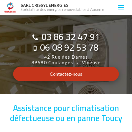
Aller
SARL CRISSYL ENERGIES
Togg
Spécialiste des énergies renouvelables à Auxerre
au
navi
contenu
principal
03 86 32 47 91
06 08 92 53 78
42 Rue des Dames
89580 Coulanges-la-Vineuse
Contactez-
nous
Assistance pour climatisation
défectueuse ou en panne Toucy