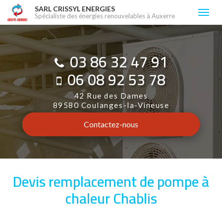
Aller
SARL CRISSYL ENERGIES
Togg
Spécialiste des énergies renouvelables à Auxerre
au
navi
contenu
principal
03 86 32 47 91
06 08 92 53 78
42 Rue des Dames
89580 Coulanges-la-Vineuse
Contactez-
nous
Devis remplacement de pompe à
chaleur Chablis