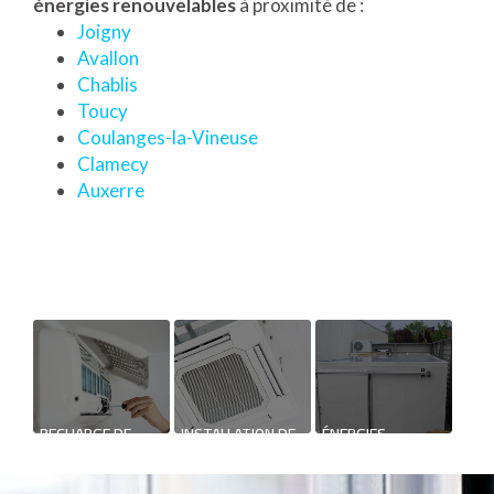
énergies renouvelables
à proximité de :
Joigny
Avallon
Chablis
Toucy
Coulanges-la-Vineuse
Clamecy
Auxerre
RECHARGE DE
INSTALLATION DE
ÉNERGIES
CLIMATISATION DE
SYSTÈME DE
RENOUVELABLES
MAISON
CHAUFFAGE
RÉVERSIBLE